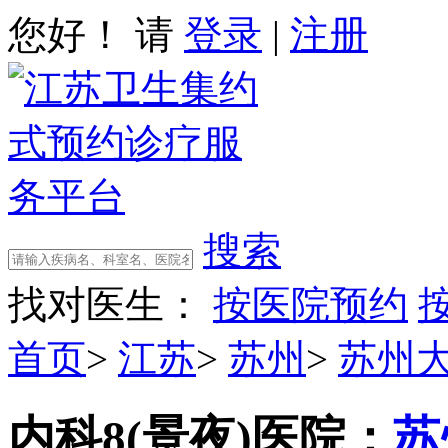
您好！ 请
登录
|
注册
搜索
找对医生：
按医院预约
首页
>
江苏
>
苏州
>
苏州
内科8(景夜)
医院：
苏