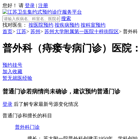
您好！ 请
登录
|
注册
搜索
找对医生：
按医院预约
按疾病预约
按科室预约
首页
>
江苏
>
苏州
>
苏州大学附属第一医院十梓街院区
>
普外科
普外科（痔瘘专病门诊）
医院
预约挂号
加入收藏
暂无就医经验
普通门诊
若病情尚未确诊，建议预约普通门诊
登录
后了解专家最新号源变化情况
普通门诊和擅长的科目
普外科门诊
擅长： 苏大附一院普外科创建于1950年，学科创始人