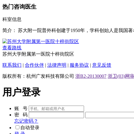
热门咨询医生
科室信息
简介：
苏大附一院普外科创建于1950年，学科创始人是我
查看路线
苏州大学附属第一医院十梓街院区
联系我们
|
合作伙伴
|
法律声明
|
服务协议
|
意见反馈
版权所有：杭州广发科技有限公司
浙B2-20130007
浙卫(03)网审[
用户登录
账 号
密 码
忘记密码？
自动登录
登 录