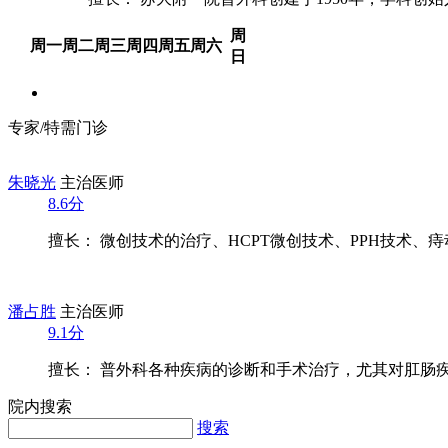
周
周一
周二
周三
周四
周五
周六
日
专家/特需门诊
朱晓光
主治医师
8.6分
擅长： 微创技术的治疗、HCPT微创技术、PPH技术、痔动.
潘占胜
主治医师
9.1分
擅长： 普外科各种疾病的诊断和手术治疗，尤其对肛肠疾病
院内搜索
搜索