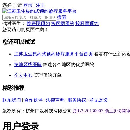
您好！ 请
登录
|
注册
搜索
找对医生：
按医院预约
按疾病预约
按科室预约
您要访问的页面生病了
您还可以试试
江苏卫生集约式预约诊疗服务平台首页
看看有什么新内
按地区找医院
筛选各个地区的优质医院
个人中心
管理预约订单
精彩推荐
联系我们
|
合作伙伴
|
法律声明
|
服务协议
|
意见反馈
版权所有：杭州广发科技有限公司
浙B2-20130007
浙卫(03)网审[
用户登录