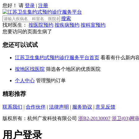
您好！ 请
登录
|
注册
搜索
找对医生：
按医院预约
按疾病预约
按科室预约
您要访问的页面生病了
您还可以试试
江苏卫生集约式预约诊疗服务平台首页
看看有什么新内
按地区找医院
筛选各个地区的优质医院
个人中心
管理预约订单
精彩推荐
联系我们
|
合作伙伴
|
法律声明
|
服务协议
|
意见反馈
版权所有：杭州广发科技有限公司
浙B2-20130007
浙卫(03)网审[
用户登录