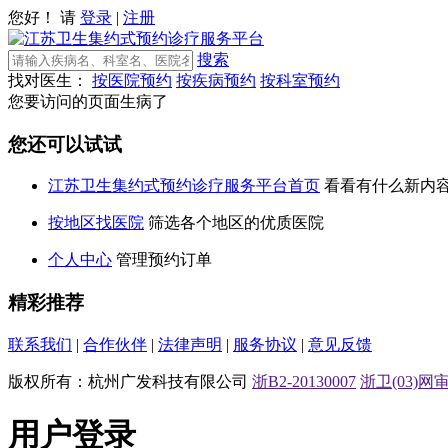
您好！ 请
登录
|
注册
搜索
找对医生：
按医院预约
按疾病预约
按科室预约
您要访问的页面生病了
您还可以试试
江苏卫生集约式预约诊疗服务平台首页
看看有什么新内
按地区找医院
筛选各个地区的优质医院
个人中心
管理预约订单
精彩推荐
联系我们
|
合作伙伴
|
法律声明
|
服务协议
|
意见反馈
版权所有：杭州广发科技有限公司
浙B2-20130007
浙卫(03)网审[
用户登录