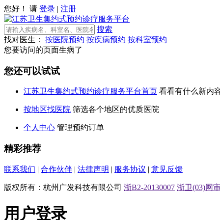
您好！ 请
登录
|
注册
搜索
找对医生：
按医院预约
按疾病预约
按科室预约
您要访问的页面生病了
您还可以试试
江苏卫生集约式预约诊疗服务平台首页
看看有什么新内
按地区找医院
筛选各个地区的优质医院
个人中心
管理预约订单
精彩推荐
联系我们
|
合作伙伴
|
法律声明
|
服务协议
|
意见反馈
版权所有：杭州广发科技有限公司
浙B2-20130007
浙卫(03)网审[
用户登录