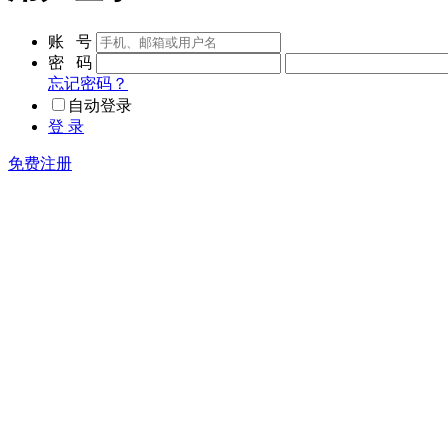
账 号
密 码
忘记密码？
自动登录
登 录
免费注册