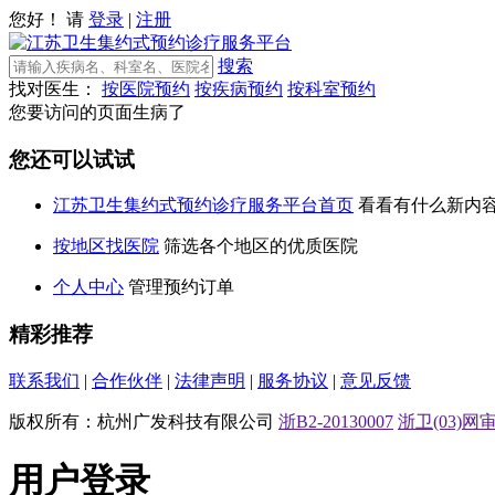
您好！ 请
登录
|
注册
搜索
找对医生：
按医院预约
按疾病预约
按科室预约
您要访问的页面生病了
您还可以试试
江苏卫生集约式预约诊疗服务平台首页
看看有什么新内
按地区找医院
筛选各个地区的优质医院
个人中心
管理预约订单
精彩推荐
联系我们
|
合作伙伴
|
法律声明
|
服务协议
|
意见反馈
版权所有：杭州广发科技有限公司
浙B2-20130007
浙卫(03)网审[
用户登录