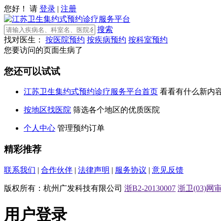
您好！ 请
登录
|
注册
搜索
找对医生：
按医院预约
按疾病预约
按科室预约
您要访问的页面生病了
您还可以试试
江苏卫生集约式预约诊疗服务平台首页
看看有什么新内
按地区找医院
筛选各个地区的优质医院
个人中心
管理预约订单
精彩推荐
联系我们
|
合作伙伴
|
法律声明
|
服务协议
|
意见反馈
版权所有：杭州广发科技有限公司
浙B2-20130007
浙卫(03)网审[
用户登录