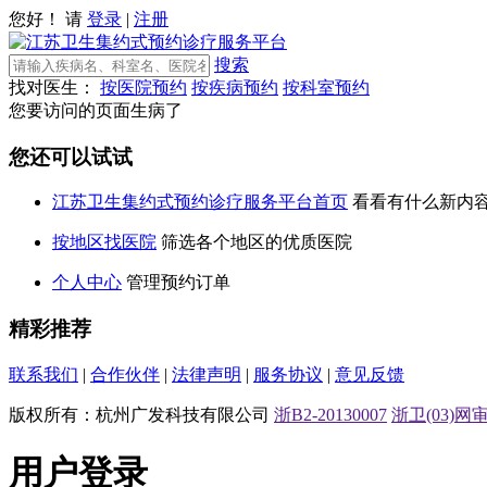
您好！ 请
登录
|
注册
搜索
找对医生：
按医院预约
按疾病预约
按科室预约
您要访问的页面生病了
您还可以试试
江苏卫生集约式预约诊疗服务平台首页
看看有什么新内
按地区找医院
筛选各个地区的优质医院
个人中心
管理预约订单
精彩推荐
联系我们
|
合作伙伴
|
法律声明
|
服务协议
|
意见反馈
版权所有：杭州广发科技有限公司
浙B2-20130007
浙卫(03)网审[
用户登录