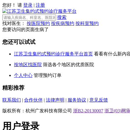
您好！ 请
登录
|
注册
搜索
找对医生：
按医院预约
按疾病预约
按科室预约
您要访问的页面生病了
您还可以试试
江苏卫生集约式预约诊疗服务平台首页
看看有什么新内
按地区找医院
筛选各个地区的优质医院
个人中心
管理预约订单
精彩推荐
联系我们
|
合作伙伴
|
法律声明
|
服务协议
|
意见反馈
版权所有：杭州广发科技有限公司
浙B2-20130007
浙卫(03)网审[
用户登录