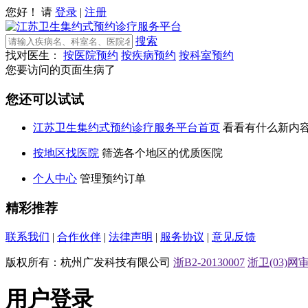
您好！ 请
登录
|
注册
搜索
找对医生：
按医院预约
按疾病预约
按科室预约
您要访问的页面生病了
您还可以试试
江苏卫生集约式预约诊疗服务平台首页
看看有什么新内
按地区找医院
筛选各个地区的优质医院
个人中心
管理预约订单
精彩推荐
联系我们
|
合作伙伴
|
法律声明
|
服务协议
|
意见反馈
版权所有：杭州广发科技有限公司
浙B2-20130007
浙卫(03)网审[
用户登录