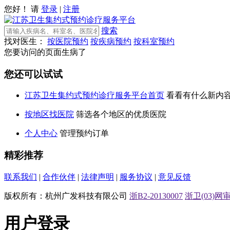
您好！ 请
登录
|
注册
搜索
找对医生：
按医院预约
按疾病预约
按科室预约
您要访问的页面生病了
您还可以试试
江苏卫生集约式预约诊疗服务平台首页
看看有什么新内
按地区找医院
筛选各个地区的优质医院
个人中心
管理预约订单
精彩推荐
联系我们
|
合作伙伴
|
法律声明
|
服务协议
|
意见反馈
版权所有：杭州广发科技有限公司
浙B2-20130007
浙卫(03)网审[
用户登录