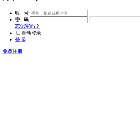
账 号
密 码
忘记密码？
自动登录
登 录
免费注册